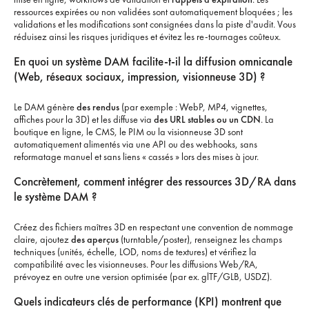
ressources expirées ou non validées sont automatiquement bloquées ; les
validations et les modifications sont consignées dans la piste d'audit. Vous
réduisez ainsi les risques juridiques et évitez les re-tournages coûteux.
En quoi un système DAM facilite-t-il la diffusion omnicanale
(Web, réseaux sociaux, impression, visionneuse 3D) ?
Le DAM génère
des rendus
(par exemple : WebP, MP4, vignettes,
affiches pour la 3D) et les diffuse via
des URL stables ou un CDN
. La
boutique en ligne, le CMS, le PIM ou la visionneuse 3D sont
automatiquement alimentés via une API ou des webhooks, sans
reformatage manuel et sans liens « cassés » lors des mises à jour.
Concrètement, comment intégrer des ressources 3D/RA dans
le système DAM ?
Créez des fichiers maîtres 3D en respectant une convention de nommage
claire, ajoutez
des aperçus
(turntable/poster), renseignez les champs
techniques (unités, échelle, LOD, noms de textures) et vérifiez la
compatibilité avec les visionneuses. Pour les diffusions Web/RA,
prévoyez en outre une version optimisée (par ex. glTF/GLB, USDZ).
Quels indicateurs clés de performance (KPI) montrent que