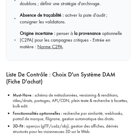
doublons ; définir une stratégie d'archivage.
Absence de traçabilité :
activer la piste d'audit ;
consigner les validations.
Origine incertaine :
penser à
la provenance
optionnelle
(C2PA) pour les campagnes critiques - Entrée en
matière :
Norme C2PA
.
Liste De Contrôle : Choix D'un Système DAM
(fiche D'achat)
Must-Have :
schéma de métadonnées, versioning & renditions,
rôles/droits, partages, API/CDN, plein texte & recherche à facettes,
bulk edit.
Fonctionnalités optionnelles :
recherche par similarité, webhooks,
portail de marque, filigrane, gestion automatique des droits.
3D‑Fit :
aperçus (glTF/usdz/obj), gestion des affiches, dérivés
structurés pour les visionneuses 3D sur le Web.