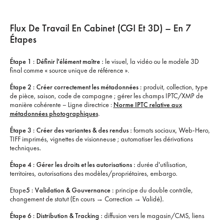
Flux De Travail En Cabinet (CGI Et 3D) – En 7
Étapes
Étape 1 : Définir l'élément maître :
le visuel, la vidéo ou le modèle 3D
final comme « source unique de référence ».
Étape 2 : Créer correctement les métadonnées :
produit, collection, type
de pièce, saison, code de campagne ; gérer les champs IPTC/XMP de
manière cohérente – Ligne directrice :
Norme IPTC relative aux
métadonnées photographiques
.
Étape 3 : Créer des variantes & des rendus :
formats sociaux, Web-Hero,
TIFF imprimés, vignettes de visionneuse ; automatiser les dérivations
techniques
.‍
Étape 4 : Gérer les droits et les autorisations :
durée d'utilisation,
territoires, autorisations des modèles/propriétaires, embargo.
‍Etape
5 : Validation & Gouvernance :
principe du double contrôle,
changement de statut (En cours → Correction → Validé)
.‍
Étape 6 : Distribution & Tracking :
diffusion vers le magasin/CMS, liens