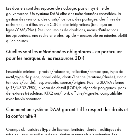
Les dossiers sont des espaces de stockage, pas un système de
gouvernance. Un
système DAM
offre des métadonnées contrôlées, la
gestion des versions, des droits/licences, des partages, des filtres de
recherche, la diffusion via CDN et des intégrations (boutique en
ligne/CMS/PIM). Résultat : moins de doublons, moins d'utilisations
inappropriées, une recherche plus rapide – mesurable en minutes plutôt
qu'en heures.
Quelles sont les métadonnées obligatoires - en particulier
pour les marques & les ressources 3D ?
Ensemble minimal : produit/référence, collection/campagne, type de
motif/type de pièce, canal cible, droits/licence (territoire/durée), statut
(en cours/validé), responsable, source/origine. Pour la 3D/RA : format
(glTF/USDZ/FBX), niveau de détail (LOD)/budget de polygones, pack
de textures (résolution, KTX2 oui/non), affiche/vignette, compatibilité
avec les visionneuses.
Comment un système DAM garantit-il le respect des droits et
la conformité ?
Champs obligatoires (type de licence, territoire, durée), politiques de
mise en ligne, workflows de validation et
rappels d'expiration
. Les