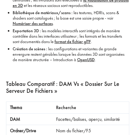
centralisés ; les livraisons sont effectuées à
la visualisation de produits
en 3D
et les réseaux sociaux sont reproductibles.
Bibliothèque de matériaux/scans :
les textures, HDRIs, scans &
shaders sont catalogués ; la base est une saisie propre - voir
Numériser des surfaces
.
Exportation 3D :
les modèles interactifs sont intégrés de manière
contrôlée dans les interfaces utilisateur ; les formats et les transferts
sont documentés dans le
format de fichier glTF
.
Création de scènes :
les configurations et variantes de grande
envergure restent gérables lorsque les données 3D sont organisées
de manière structurée – Introduction à
OpenUSD
.
Tableau Comparatif : DAM Vs « Dossier Sur Le
Serveur De Fichiers »
Recherche
Facettes/balises, aperçu, similarité
Nom du fichier/F5