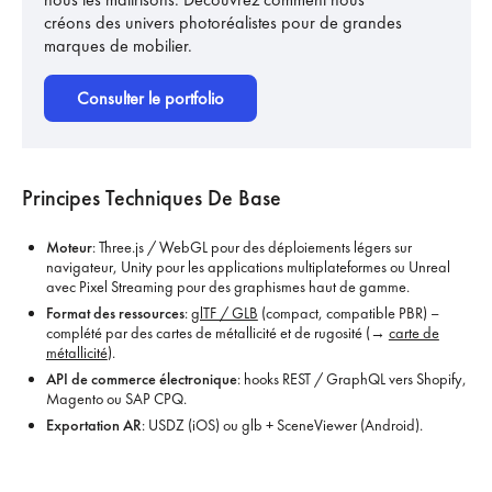
créons des univers photoréalistes pour de grandes
marques de mobilier.
Consulter le portfolio
Principes Techniques De Base
Moteur
: Three.js / WebGL pour des déploiements légers sur
navigateur, Unity pour les applications multiplateformes ou Unreal
avec Pixel Streaming pour des graphismes haut de gamme.
Format des ressources
:
glTF / GLB
(compact, compatible PBR) –
complété par des cartes de métallicité et de rugosité (→
carte de
métallicité
).
API de commerce électronique
: hooks REST / GraphQL vers Shopify,
Magento ou SAP CPQ.
Exportation AR
: USDZ (iOS) ou glb + SceneViewer (Android).