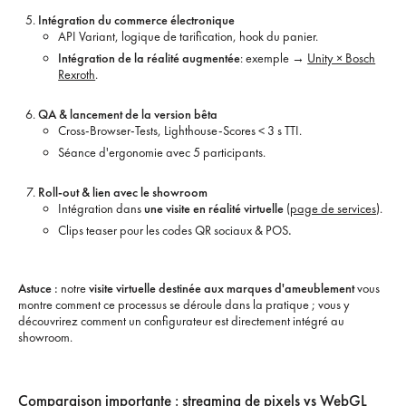
Intégration du commerce électronique
API Variant, logique de tarification, hook du panier.
Intégration de la réalité augmentée
: exemple →
Unity × Bosch
Rexroth
.
QA & lancement de la version bêta
Cross-Browser-Tests, Lighthouse-Scores < 3 s TTI.
Séance d'ergonomie avec 5 participants.
Roll-out & lien avec le showroom
Intégration dans
une visite en réalité virtuelle
(
page de services
).
Clips teaser pour les codes QR sociaux & POS
.‍
Astuce :
notre
visite virtuelle destinée aux marques d'ameublement
vous
montre comment ce processus se déroule dans la pratique ; vous y
découvrirez comment un configurateur est directement intégré au
showroom.
Comparaison importante : streaming de pixels vs WebGL