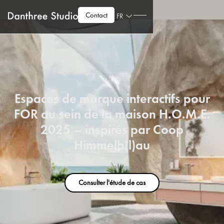
Contact
FR
Espaces de marque interactifs pour
FOR au sein de la maison H.O.M.E.
2025 – inspirés par Coop
Himmelb(l)au
Consulter l'étude de cas