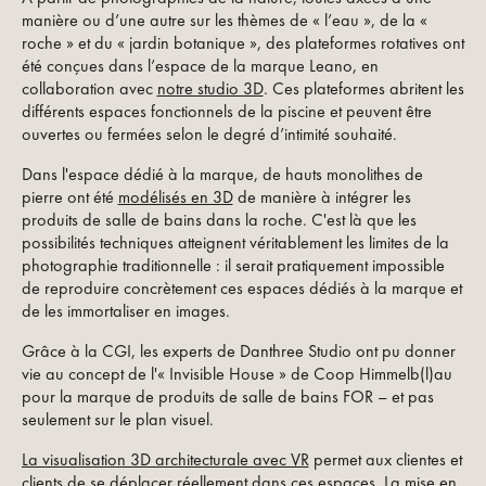
manière ou d’une autre sur les thèmes de « l’eau », de la «
roche » et du « jardin botanique », des plateformes rotatives ont
été conçues dans l’espace de la marque Leano, en
collaboration avec
notre studio 3D
. Ces plateformes abritent les
différents espaces fonctionnels de la piscine et peuvent être
ouvertes ou fermées selon le degré d’intimité souhaité.
Dans l'espace dédié à la marque, de hauts monolithes de
pierre ont été
modélisés en 3D
de manière à intégrer les
produits de salle de bains dans la roche. C'est là que les
possibilités techniques atteignent véritablement les limites de la
photographie traditionnelle : il serait pratiquement impossible
de reproduire concrètement ces espaces dédiés à la marque et
de les immortaliser en images.
Grâce à la CGI, les experts de Danthree Studio ont pu donner
vie au concept de l'« Invisible House » de Coop Himmelb(l)au
pour la marque de produits de salle de bains FOR – et pas
seulement sur le plan visuel.
La visualisation 3D architecturale avec VR
permet aux clientes et
clients de se déplacer réellement dans ces espaces. La
mise en