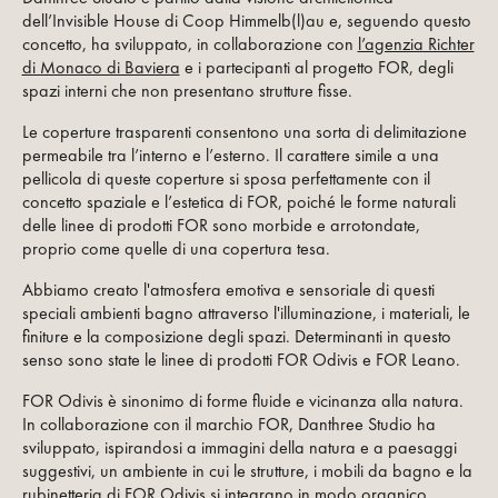
dell’Invisible House di Coop Himmelb(l)au e, seguendo questo
concetto, ha sviluppato, in collaborazione con
l’agenzia Richter
di Monaco di Baviera
e i partecipanti al progetto FOR, degli
spazi interni che non presentano strutture fisse.
Le coperture trasparenti consentono una sorta di delimitazione
permeabile tra l’interno e l’esterno. Il carattere simile a una
pellicola di queste coperture si sposa perfettamente con il
concetto spaziale e l’estetica di FOR, poiché le forme naturali
delle linee di prodotti FOR sono morbide e arrotondate,
proprio come quelle di una copertura tesa.
Abbiamo creato l'atmosfera emotiva e sensoriale di questi
speciali ambienti bagno attraverso l'illuminazione, i materiali, le
finiture e la composizione degli spazi. Determinanti in questo
senso sono state le linee di prodotti FOR Odivis e FOR Leano.
FOR Odivis è sinonimo di forme fluide e vicinanza alla natura.
In collaborazione con il marchio FOR, Danthree Studio ha
sviluppato, ispirandosi a immagini della natura e a paesaggi
suggestivi, un ambiente in cui le strutture, i mobili da bagno e la
rubinetteria di FOR Odivis si integrano in modo organico.