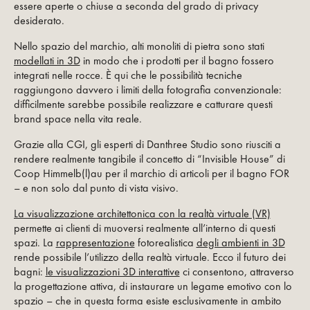
essere aperte o chiuse a seconda del grado di privacy
desiderato.
Nello spazio del marchio, alti monoliti di pietra sono stati
modellati in 3D
in modo che i prodotti per il bagno fossero
integrati nelle rocce. È qui che le possibilità tecniche
raggiungono davvero i limiti della fotografia convenzionale:
difficilmente sarebbe possibile realizzare e catturare questi
brand space nella vita reale.
Grazie alla CGI, gli esperti di Danthree Studio sono riusciti a
rendere realmente tangibile il concetto di “Invisible House” di
Coop Himmelb(l)au per il marchio di articoli per il bagno FOR
– e non solo dal punto di vista visivo.
La visualizzazione architettonica con la realtà virtuale (VR)
permette ai clienti di muoversi realmente all’interno di questi
spazi. La
rappresentazione
fotorealistica
degli ambienti in 3D
rende possibile l’utilizzo della realtà virtuale. Ecco il futuro dei
bagni:
le visualizzazioni 3D interattive
ci consentono, attraverso
la progettazione attiva, di instaurare un legame emotivo con lo
spazio – che in questa forma esiste esclusivamente in ambito