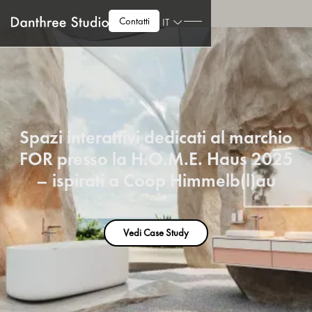
Contatti
IT
Spazi interattivi dedicati al marchio
FOR presso la H.O.M.E. Haus 2025
– ispirati a Coop Himmelb(l)au
Vedi Case Study