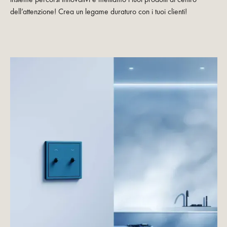
dell’attenzione! Crea un legame duraturo con i tuoi clienti!