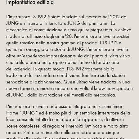
impiantistica edilizia
L'interruttore LS 1912 è stato lanciato sul mercato nel 2012 da
JUNG e si ispira all'interruttore JUNG dei primi anni. La
meccanica di commutazione è stata qui reinterpretata in chiave
moderna: all'inizio degli anni '20, l'interruttore a levetta sostituì
quello rotativo nella nostra gamma di prodotti. L'LS 1912 è
quindi un omaggio alla storia di JUNG. L’interruttore a levetta
offre un’esperienza impressionante sia dal punto di vista visivo
che tattile e porta nel proprio nome l’anno di fondazione
dell’azienda. In questo modo, l’LS 1912 trasmette sia la
tradizione dell’azienda a conduzione familiare sia la storica
sensazione di azionamento. Quest’ultima viene tradotta in una
nuova forma e dimostra ancora una volta il know-how speciale
di JUNG , dalla lavorazione dei metalli alla meccanica.
L'interruttore a levetta può essere integrato nei sistemi Smart
Home " JUNG " ed è molto più di un semplice interruttore della
luce: consente infatti di comandare le tapparelle, di attivare
scene complesse, di regolare l'intensità luminosa e molto altro
ancora. Può essere inserito nelle cornici da uno a cinque
moduli della serie LS e si adatta quindi a qualsiasi presa da