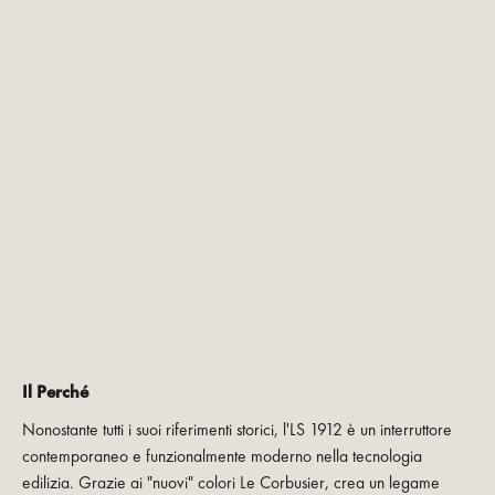
Il Perché
Nonostante tutti i suoi riferimenti storici, l'LS 1912 è un interruttore
contemporaneo e funzionalmente moderno nella tecnologia
edilizia. Grazie ai "nuovi" colori Le Corbusier, crea un legame