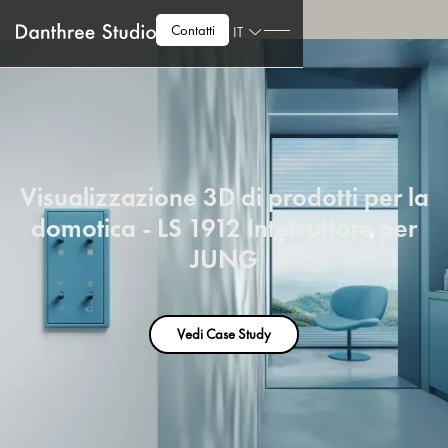
Contatti
IT
Visualizzazione 3D di prodotti per la
domotica - LS 1912 Interruttore per
JUNG
Vedi Case Study