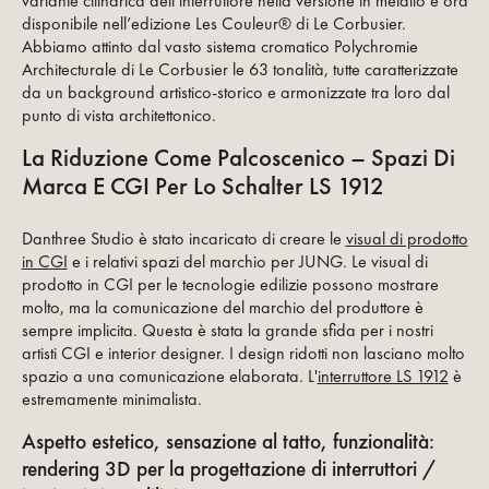
variante cilindrica dell’interruttore nella versione in metallo è ora
disponibile nell’edizione Les Couleur® di Le Corbusier.
Abbiamo attinto dal vasto sistema cromatico Polychromie
Architecturale di Le Corbusier le 63 tonalità, tutte caratterizzate
da un background artistico-storico e armonizzate tra loro dal
punto di vista architettonico.
La Riduzione Come Palcoscenico – Spazi Di
Marca E CGI Per Lo Schalter LS 1912
Danthree Studio è stato incaricato di creare le
visual di prodotto
in CGI
e i relativi spazi del marchio per JUNG. Le visual di
prodotto in CGI per le tecnologie edilizie possono mostrare
molto, ma la comunicazione del marchio del produttore è
sempre implicita. Questa è stata la grande sfida per i nostri
artisti CGI e interior designer. I design ridotti non lasciano molto
spazio a una comunicazione elaborata. L'
interruttore LS 1912
è
estremamente minimalista.
Aspetto estetico, sensazione al tatto, funzionalità:
rendering 3D per la progettazione di interruttori /