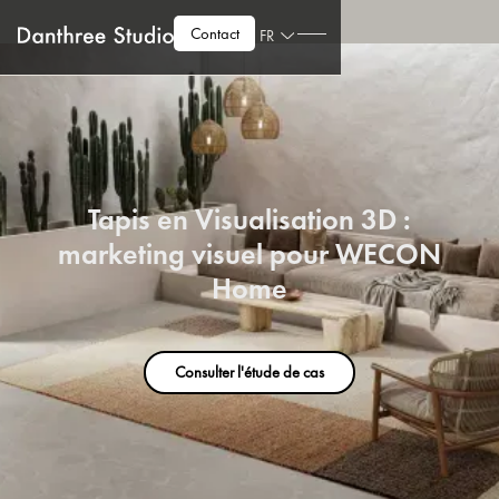
Contact
FR
Tapis en Visualisation 3D :
marketing visuel pour WECON
Home
Consulter l'étude de cas