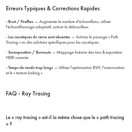
Erreurs Typiques & Corrections Rapides
- Bruit / Fireflies
→ Augmenter le nombre d'échantillons, utiliser
l'échantillonnage adaptatif, activer le débrouilleur.
- Les caustiques du verre sont absentes
→ Activez le passage « Path
Tracing » ou des solutions spécifiques pour les caustiques.
-
Surexposition / Burnouts
→ Mappage linéaire des tons & exposition
HDRI correcte.
- Temps de rendu trop longs
→ Utiliser l'optimisation BVH, l'instanciation
et le « texture baking ».
FAQ - Ray Tracing
Le « ray tracing » est-il la même chose que le « path tracing
» ?