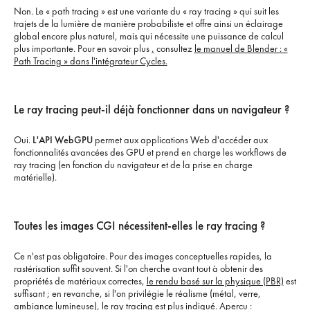
Non. Le « path tracing » est une variante du « ray tracing » qui suit les
trajets de la lumière de manière probabiliste et offre ainsi un éclairage
global encore plus naturel, mais qui nécessite une puissance de calcul
plus importante. Pour en savoir plus
,
consultez
le manuel de Blender : «
Path Tracing » dans l'intégrateur Cycles.
Le ray tracing peut-il déjà fonctionner dans un navigateur ?
Oui.
L'API WebGPU
permet aux applications Web d'accéder aux
fonctionnalités avancées des GPU et prend en charge les workflows de
ray tracing (en fonction du navigateur et de la prise en charge
matérielle).
Toutes les images CGI nécessitent-elles le ray tracing ?
Ce n'est pas obligatoire. Pour des images conceptuelles rapides, la
rastérisation suffit souvent. Si l'on cherche avant tout à obtenir des
propriétés de matériaux correctes,
le rendu basé sur la physique (PBR)
est
suffisant ; en revanche, si l'on privilégie le réalisme (métal, verre,
ambiance lumineuse), le ray tracing est plus indiqué. Aperçu :