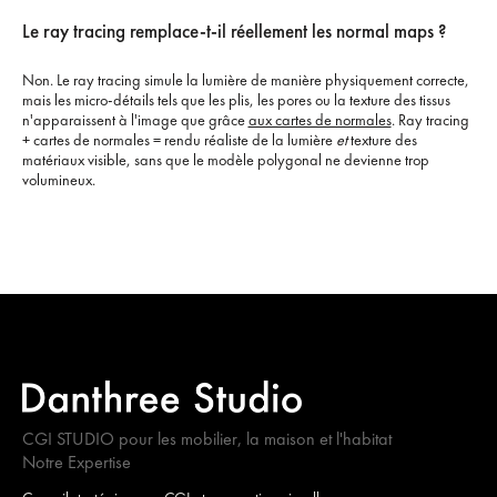
Le ray tracing remplace-t-il réellement les normal maps ?
Non. Le ray tracing simule la lumière de manière physiquement correcte,
mais les micro-détails tels que les plis, les pores ou la texture des tissus
n'apparaissent à l'image que grâce
aux cartes de normales
. Ray tracing
+ cartes de normales = rendu réaliste de la lumière
et
texture des
matériaux visible, sans que le modèle polygonal ne devienne trop
volumineux.
CGI STUDIO pour les mobilier, la maison et l'habitat
Notre Expertise