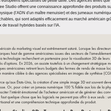
s européens spécialisés de petite taille. Des agences telles que
ee Studio offrent une connaissance approfondie des produits su
hysique (l'ADN d'un maître menuisier) et des jumeaux numériq
ochables, qui sont adaptés efficacement au marché américain gr
x de travail hybrides basés sur l'IA.
ricain du marketing visuel est extrêmement saturé. Lorsque les directeur
ques haut de gamme américaines issues des secteurs de l’ameublement
a technologie recherchent un partenaire pour la visualisation 3D de leurs p
s d’options. En 2026, on assiste toutefois à un changement stratégique ma
es américaines retirent leurs budgets des fermes de rendu de masse loc
e manière ciblée à des agences spécialisées en images de synthèse (CG
rce qu’aux États-Unis, la création d’une simple image 3D est souvent dev
sse. Or, pour créer un jumeau numérique 100 % fidèle aux lois de la phy
sciter l’intérêt émotionnel de l’acheteur américain et de générer des conv
 faut quelque chose que les logiciels ne peuvent pas offrir à eux seuls : un
artisanal et une compréhension technique approfondie du produit.