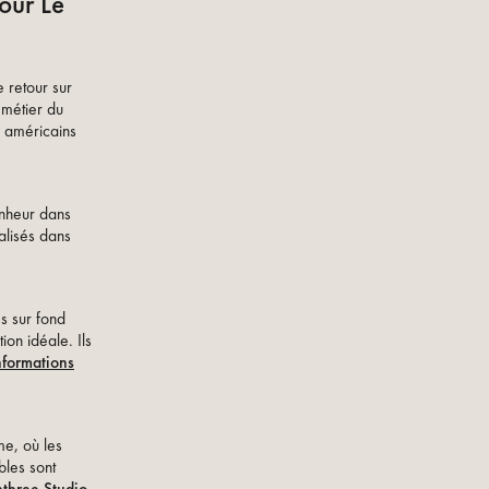
our Le
 retour sur
 métier du
s américains
onheur dans
alisés dans
s sur fond
ion idéale. Ils
nformations
me, où les
bles sont