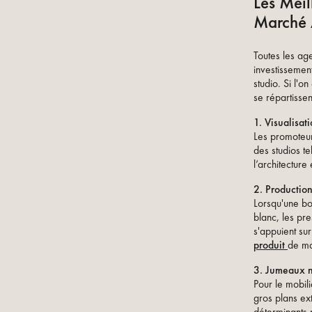
Les Meil
Marché 
Toutes les ag
investissemen
studio. Si l'
se répartissen
1. Visualisat
Les promoteur
des studios t
l’architecture
2. Productio
Lorsqu'une bo
blanc, les pre
s'appuient su
produit
de ma
3. Jumeaux 
Pour le mobil
gros plans ex