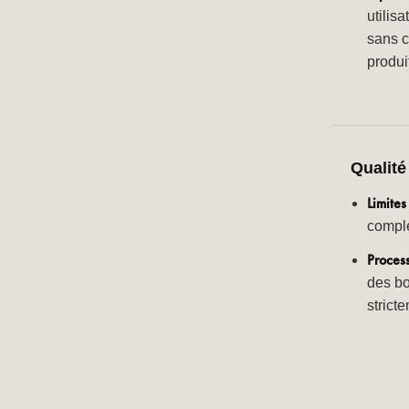
utilis
sans 
produi
Qualité 
Limites 
comple
Process
des bo
strict