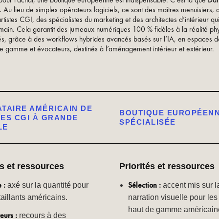
pour l’achat, une boutique européenne est indispensable. C’est là que
Dan
.
Au lieu de simples opérateurs logiciels, ce sont des maîtres menuisiers, 
artistes CGI, des spécialistes du marketing et des architectes d’intérieur qui
main. Cela garantit des jumeaux numériques 100 % fidèles à la réalité phy
és, grâce à des workflows hybrides avancés basés sur l’IA, en espaces 
 de gamme et évocateurs, destinés à l’aménagement intérieur et extérieur.
TAIRE AMÉRICAIN DE
BOUTIQUE EUROPÉEN
ES CGI À GRANDE
SPÉCIALISÉE
LE
és et ressources
Priorités et ressources
 :
Sélection :
axé sur la quantité pour
accent mis sur l
taillants américains.
narration visuelle pour le
haut de gamme américain
eurs :
recours à des