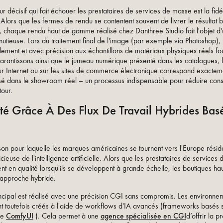
ur décisif qui fait échouer les prestataires de services de masse est la fidé
 Alors que les fermes de rendu se contentent souvent de livrer le résultat 
el, chaque rendu haut de gamme réalisé chez Danthree Studio fait l'objet d'
nutieuse. Lors du traitement final de l'image (par exemple via Photoshop), 
lement et avec précision aux échantillons de matériaux physiques réels fou
garantissons ainsi que le jumeau numérique présenté dans les catalogues, 
r Internet ou sur les sites de commerce électronique correspond exactem
é dans le showroom réel – un processus indispensable pour réduire con
tour.
ité Grâce À Des Flux De Travail Hybrides Bas
son pour laquelle les marques américaines se tournent vers l'Europe rési
judicieuse de l'intelligence artificielle. Alors que les prestataires de service
nt en qualité lorsqu'ils se développent à grande échelle, les boutiques 
 approche hybride.
incipal est réalisé avec une précision CGI sans compromis. Les environne
ont toutefois créés à l'aide de workflows d'IA avancés (frameworks basés 
ue
ComfyUI
). Cela permet à une
agence spécialisée en CGI
d’offrir la 