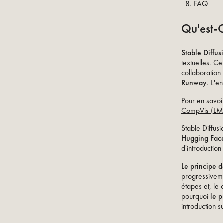
FAQ
Qu'est-C
Stable Diffus
textuelles. C
collaboration
Runway
. L'e
Pour en savoi
CompVis (LM
Stable Diffusi
Hugging Fac
d'introductio
Le principe 
progressivemen
étapes et, le
pourquoi
le 
introduction s