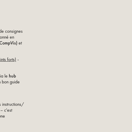
 de consignes
ionné en
CompVis)
et
nts forts)
-
via le
hub
un bon guide
 instructions/
– c'est
une