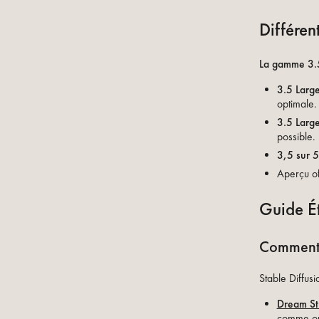
Différen
La gamme 3.5 
3.5 Larg
optimale.
3.5 Larg
possible.
3,5 sur 5
Aperçu of
Guide Ét
Comment p
Stable Diffusi
Dream St
comme out