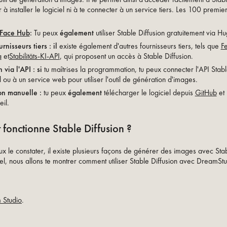
 à installer le logiciel ni à te connecter à un service tiers. Les 100 premier
Face Hub
:
Tu peux
également
utiliser Stable Diffusion gratuitement via 
rnisseurs tiers : il
existe également d'autres fournisseurs tiers, tels que
F
a
et
Stabilitäts-KI-API
, qui proposent un accès à Stable Diffusion.
n via l'API : si
tu maîtrises la programmation, tu peux connecter l'API Stabl
l ou à un service web pour utiliser l'outil de génération d'images.
ion manuelle :
tu peux
également
télécharger le logiciel depuis
GitHub
et 
il.
onctionne Stable Diffusion ?
 le constater, il existe plusieurs façons de générer des images avec Stab
iel, nous allons te montrer comment utiliser Stable Diffusion avec DreamStu
 Studio
.