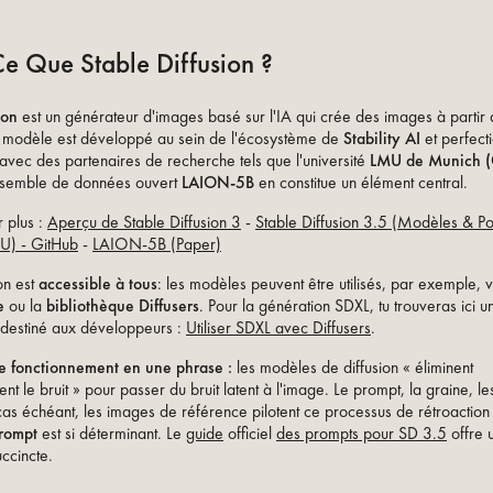
e Que Stable Diffusion ?
ion
est un générateur d'images basé sur l'IA qui crée des images à partir
e modèle est développé au sein de l'écosystème de
Stability AI
et perfect
 avec des partenaires de recherche tels que l'université
LMU de Munich (
nsemble de données ouvert
LAION-5B
en constitue un élément central.
r plus :
Aperçu de Stable Diffusion 3
-
Stable Diffusion 3.5 (Modèles & Poi
U) - GitHub
-
LAION-5B (Paper)
on est
accessible à tous
: les modèles peuvent être utilisés, par exemple, 
e
ou la
bibliothèque Diffusers
. Pour la génération SDXL, tu trouveras ici 
n destiné aux développeurs :
Utiliser SDXL avec Diffusers
.
de fonctionnement en une phrase :
les modèles de diffusion « éliminent
t le bruit » pour passer du bruit latent à l'image. Le prompt, la graine, les
 cas échéant, les images de référence pilotent ce processus de rétroaction 
prompt
est si déterminant. Le
guide
officiel
des prompts pour SD 3.5
offre 
uccincte.