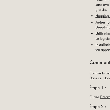
sans avoir
gratuits.
Hugging 
Autres fou
DeepInfr
Utilisatio
un logicie
Installat
ton appare
Comment f
Comme tu peux
Dans ce tutor
Étape 1 :
Ouvre
Dream
Étape 2 :