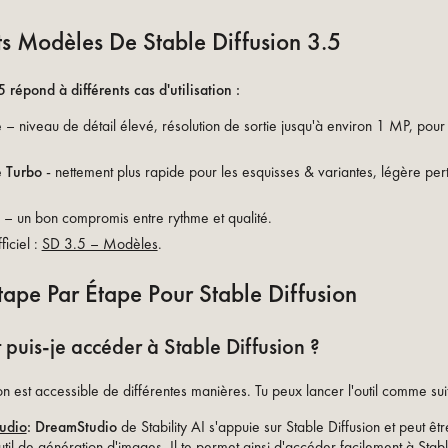
ts Modèles De Stable Diffusion 3.5
répond à différents cas d'utilisation :
e
– niveau de détail élevé, résolution de sortie jusqu'à environ 1 MP, pour
e Turbo
- nettement plus rapide pour les esquisses & variantes, légère pert
– un bon compromis entre rythme et qualité.
ficiel :
SD 3.5 – Modèles
.
ape Par Étape Pour Stable Diffusion
uis-je accéder à Stable Diffusion ?
on est accessible de différentes manières. Tu peux lancer l'outil comme suit
udio
: DreamStudio
de Stability AI s'appuie sur Stable Diffusion et peut être
il de génération d'images. Il te permet ainsi d'accéder facilement à Stabl