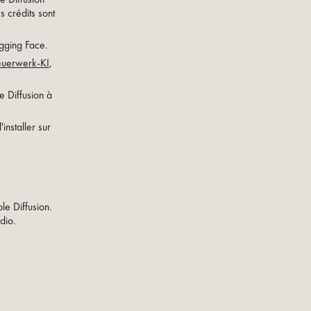
s crédits sont
Hugging Face.
euerwerk-KI
,
e Diffusion à
l'installer sur
le Diffusion.
dio.