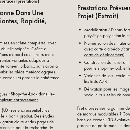
surfaces (prestations)
Prestations Prévu
ionne Dans Une
Projet (extrait)
iantes, Rapidité,
Modélisation 3D sous fo
poly/high-poly selon le cas
 mises en scène complètes, avec
Numérisation des matériau
 visuelle soignée. Grâce à
avec
carte d'albédo
/
car
réons d'abord ces univers avec
carte de déplacement
)
férentes variantes adaptées à
Construction de l'environ
diterranéen, urbain… sans avoir à
pour le shop-the-look et 
subir les aléas météorologiques.
Variantes de lots (couleur
e contenu et garantit la cohérence
les tests A/B
Dérivation pour les images
ques :
Shop-the-Look dans l'e-
social cuts » et les visi
spirent correctement
Prêt à présenter ta gamme de
 (UX) reste ici essentiel : les
de marque modulables ?
Con
t le « bon » produit. Des études
base de contenu 3D évolutive, 
vigation claire et des pages de
garante de performances dem
rminantes pour la recherche de