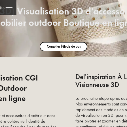
3D) Visualisation 3D d’accesso
FR
obilier outdoor Boutique en lig
Consulter l'étude de cas
‍De
L'inspiration À 
lisation CGI
Visionneuse 3D
 Outdoor
en ligne
La prochaine étape après des v
Nos environnements sont con
rapidement des modèles en ré
de visualisation en 3D, pour «
er et accessoires d'extérieur dans
faire pivoter et zoomer en dét
ière cohérente l'identité de
la confiance, réduit les retour