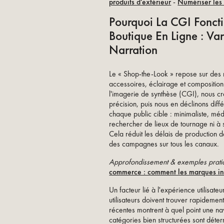
produits d'extérieur
-
Numériser les 
Pourquoi La CGI Fonct
Boutique En Ligne : Var
Narration
Le « Shop-the-Look » repose sur des
accessoires, éclairage et composition
l'imagerie de synthèse (CGI), nous c
précision, puis nous en déclinons dif
chaque public cible : minimaliste, mé
rechercher de lieux de tournage ni à 
Cela réduit les délais de production d
des campagnes sur tous les canaux.
Approfondissement & exemples prati
commerce : comment les marques in
Un facteur lié à l'expérience utilisateur
utilisateurs doivent trouver rapidemen
récentes montrent à quel point une na
catégories bien structurées sont déte