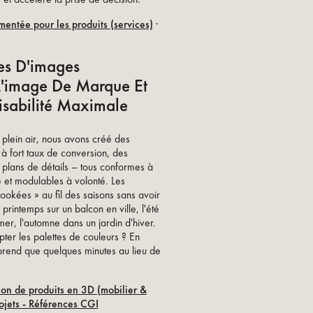
mentée pour les produits (services)
·
ies D'images
L'image De Marque Et
lisabilité Maximale
e plein air, nous avons créé des
à fort taux de conversion, des
plans de détails – tous conformes à
ue et modulables à volonté. Les
okées » au fil des saisons sans avoir
 printemps sur un balcon en ville, l'été
r, l'automne dans un jardin d'hiver.
er les palettes de couleurs ? En
prend que quelques minutes au lieu de
ion de produits en 3D (mobilier &
ojets - Références CGI