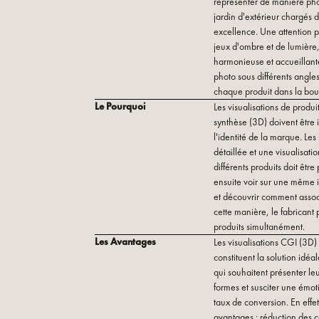
représenter de manière phot
jardin d'extérieur chargés 
excellence. Une attention pa
jeux d'ombre et de lumière
harmonieuse et accueillante.
photo sous différents angle
chaque produit dans la bout
Le Pourquoi
Les visualisations de produi
synthèse (3D) doivent être i
l'identité de la marque. Le
détaillée et une visualisat
différents produits doit être
ensuite voir sur une même i
et découvrir comment associe
cette manière, le fabricant
produits simultanément.
Les Avantages
Les visualisations CGI (3D)
constituent la solution idé
qui souhaitent présenter leu
formes et susciter une émot
taux de conversion. En effe
avantages : réduction des co