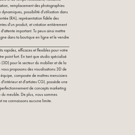
isation, remplacement des photographies
 dynamiques, possibilité d'utilisation dans
entée (RA), représentation fidèle des
iantes d'un produit, et création entièrement
d'attente important. Tu peux ainsi mettre
igne dans ta boutique en ligne et le vendre
s rapides, efficaces et flexibles pour votre
re point fort. En tant que studio spécialisé
 (3D) pour le secteur du mobilier et de la
s vous proposons des visualisations 3D de
re équipe, composée de maîtres menuisiers
d'intérieur et d'artistes CGI, possède une
 perfectionnement de concepts marketing
rie du meuble. De plus, nous sommes
 et ne connaissons aucune limite.