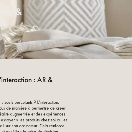
ires &
ne
L'interaction : AR &
isuels percutants ? L'interaction.
çus de manière à permettre de créer
alité augmentée et des expériences
 essayer » les produits chez soi ou les
ail sur son ordinateur. Cela renforce
s et accélère la prise de décision.