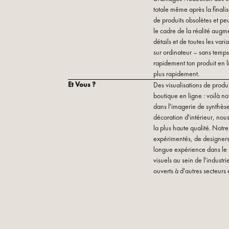
totale même après la final
de produits obsolètes et peu
le cadre de la réalité augm
détails et de toutes les var
sur ordinateur – sans temps 
rapidement ton produit en l
plus rapidement.
Et Vous ?
Des visualisations de produit
boutique en ligne : voilà not
dans l'imagerie de synthèse
décoration d'intérieur, nou
la plus haute qualité. Not
expérimentés, de designers 
longue expérience dans le
visuels au sein de l'indust
ouverts à d'autres secteurs