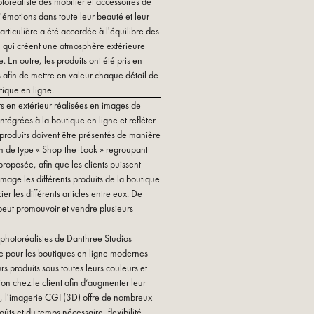
oréaliste des mobilier et accessoires de
d'émotions dans toute leur beauté et leur
rticulière a été accordée à l'équilibre des
, qui créent une atmosphère extérieure
 En outre, les produits ont été pris en
s afin de mettre en valeur chaque détail de
ique en ligne.
ts en extérieur réalisées en images de
ntégrées à la boutique en ligne et refléter
s produits doivent être présentés de manière
ion de type « Shop-the-Look » regroupant
 proposée, afin que les clients puissent
mage les différents produits de la boutique
r les différents articles entre eux. De
 peut promouvoir et vendre plusieurs
 photoréalistes de Danthree Studios
ale pour les boutiques en ligne modernes
rs produits sous toutes leurs couleurs et
ion chez le client afin d’augmenter leur
t, l'imagerie CGI (3D) offre de nombreux
ûts et du temps nécessaire, flexibilité