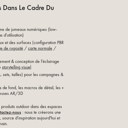
es Dans Le Cadre Du
rme de jumeaux numériques (low-
 d'utilisation)
x et des surfaces (configuration PBR
te de rugosité
/
carte normale
/
nement & conception de l'éclairage
le
storytelling visuel
s, sets, tailles) pour les campagnes &
 de fond, les macros de détail, les «
onneuses AR/3D
 produits outdoor dans des espaces
tactez-nous
: nous te créerons une
source d'inspiration aujourd'hui et
ain.