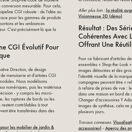
n scène Shop-the-Look de manière
en conversion mesurable. Pour cela,
Aller plus loin :
la réalité aug
pipeline CGI robuste : de l'idée au
Visionneuse 3D (démo)
fficace pour les gammes de produits
oportions et les ambiances
Résultat : Des Sér
ieur. C'est précisément là que la
Cohérentes Avec 
Offrant Une Réuti
ne CGI Évolutif Pour
ique
Pour ce fabricant d'articles d
ensembles « Shop-the-Look » 
ative Direction, de design
images détourées et des gros 
e de menuiserie et d'artistes CGI
l'identité visuelle de la marq
r modules. Nous modélisons
campagnes peuvent être « relo
aux numériques, puis les matériaux
à refaire de prises de vue : le
écision - y compris les micro-
dans une maison en bord de me
age, les ruptures de bords ou les
Changer d'accessoires ? Adapt
s restent contrôlables à tout
images de synthèse, cela ne 
euvent être transférées dans des
plusieurs jours.
Travaux connexes
:
Visualisat
 pour les mobilier de jardin &
accessoires)
-
Aperçu des pr