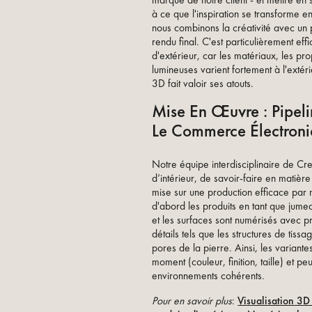
marque de notre client - et mettre e
à ce que l'inspiration se transforme 
nous combinons la créativité avec un 
rendu final. C'est particulièrement e
d'extérieur, car les matériaux, les pr
lumineuses varient fortement à l'extér
3D fait valoir ses atouts.
Mise En Œuvre : Pipeli
Le Commerce Électron
Notre équipe interdisciplinaire de Cre
d’intérieur, de savoir-faire en matièr
mise sur une production efficace pa
d'abord les produits en tant que jume
et les surfaces sont numérisés avec pr
détails tels que les structures de tiss
pores de la pierre. Ainsi, les variante
moment (couleur, finition, taille) et p
environnements cohérents.
Pour en savoir plus
:
Visualisation 3D