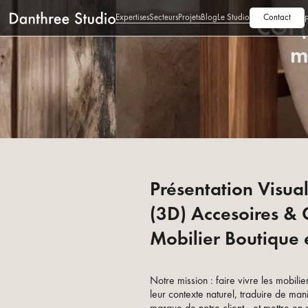
Expertises
Secteurs
Projets
Blog
Le Studio
Contact
CGI (
m
Présentation Visua
(3D) Accesoires &
Mobilier Boutique 
Notre mission : faire vivre les mobili
leur contexte naturel, traduire de man