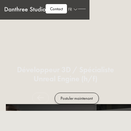
Contact
FR
Fais partie de Danthree en tant que
Développeur 3D / Spécialiste
Unreal Engine (h/f)
Postuler maintenant